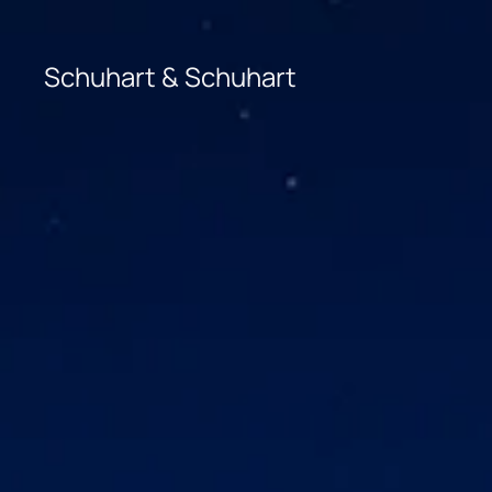
Zum Hauptinhalt springen
Schuhart & Schuhart