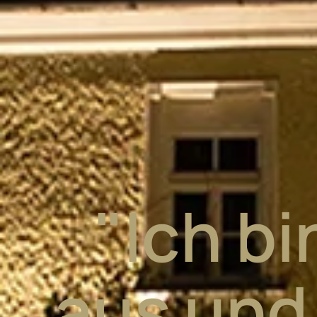
"Ich b
aus und