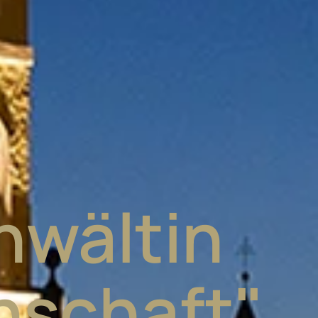
nwältin
nschaft"